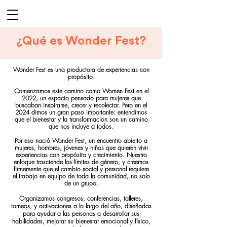
¿Qué es Wonder Fest?
Wonder Fest es una productora de experiencias con
propósito.
Comenzamos este camino como Women Fest en el
2022, un espacio pensado para mujeres que
buscaban inspirarse, crecer y
recolectar. Pero en el
2024 dimos un gran paso importante: entendimos
que el bienestar y la transformacion son un camino
que nos incluye a todos.
Por eso nació Wonder Fest, un encuentro abierto a
mujeres, hombres, jóvenes y niños que quieren vivir
experiencias con propósito y crecimiento.
Nuestro
enfoque trasciende los límites de género, y creemos
firmemente que el cambio social y personal requiere
el trabajo en equipo de toda la comunidad, no solo
de un grupo.
Organizamos congresos, conferencias, talleres,
torneos, y activaciones a lo largo del año, diseñadas
para ayudar a las personas a desarrollar sus
habilidades, mejorar su bienestar emocional y físico,